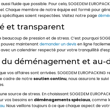
on aussi fluide que possible. Pour cela, SOGEDEM EUROPAC
el. Chaque membre de notre équipe est formé pour gér
s spécifiques soient respectées. Visitez notre page
démén
é et transparent
 beaucoup de pression et de stress. C’est pourquoi S
us pouvez maintenant
demander un devis
en ligne facileme
 avec un calendrier respecté pour votre tranquillité d’espr
g du déménagement et au-d
ue vos affaires sont arrivées. SOGEDEM EUROPACKING rest
le cadre de notre
soutien continu
, nous assurons le sui
es.
une source de stress. En choisissant SOGEDEM EUROPACK
our vos besoins en
déménagements spéciaux
, comme le
eau
. Nous veillons toujours à ce que chaque aspect de v