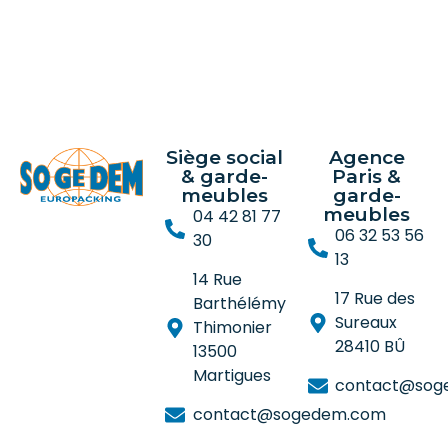
Siège social
Agence
& garde-
Paris &
meubles
garde-
meubles
04 42 81 77
06 32 53 56
30
13
14 Rue
17 Rue des
Barthélémy
Sureaux
Thimonier
28410 BÛ
13500
Martigues
contact@sog
contact@sogedem.com